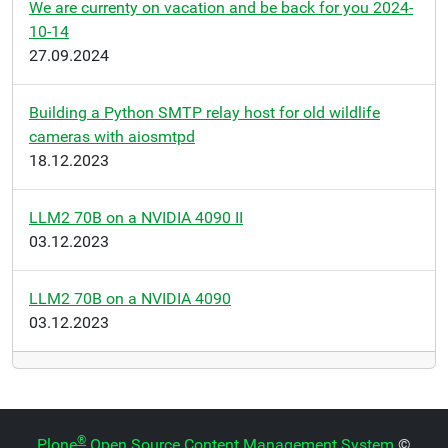
We are currenty on vacation and be back for you 2024-
10-14
27.09.2024
Building a Python SMTP relay host for old wildlife
cameras with aiosmtpd
18.12.2023
LLM2 70B on a NVIDIA 4090 II
03.12.2023
LLM2 70B on a NVIDIA 4090
03.12.2023
®
Plone
Open Source Content Management System
©