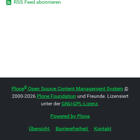
RSS Feed abonnieren
®
Plone
Open Source Content Management System
©
2000-2026
Plone Foundation
und Freunde. Lizensiert
unter der
GNU-GPL-Lizenz
.
Powered by Plone
Übersicht
Barrierefreiheit
Kontakt