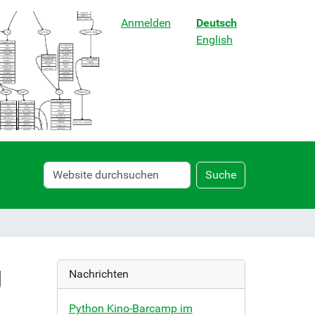
Anmelden
Deutsch
English
Website
Erweiterte
Suche
durchsuchen
Suche…
g
Nachrichten
Python Kino-Barcamp im