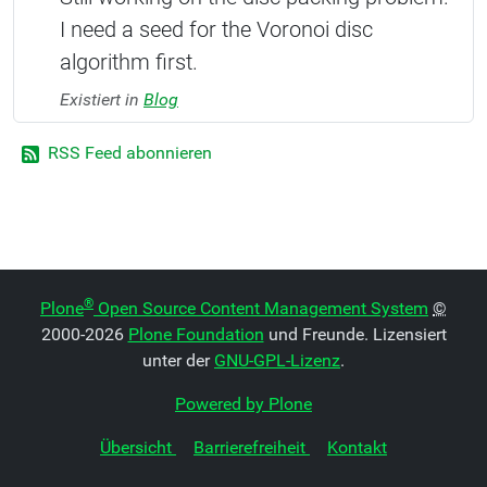
I need a seed for the Voronoi disc
algorithm first.
Existiert in
Blog
RSS Feed abonnieren
®
Plone
Open Source Content Management System
©
2000-2026
Plone Foundation
und Freunde. Lizensiert
unter der
GNU-GPL-Lizenz
.
Powered by Plone
Übersicht
Barrierefreiheit
Kontakt