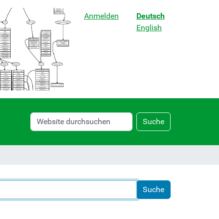
Anmelden
Deutsch
English
Website
Erweiterte
Suche
durchsuchen
Suche…